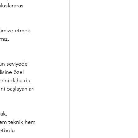
uslararası 
simize etmek 
mız, 
un seviyede 
isine özel 
erini daha da 
ni başlayanları 
ak, 
 hem teknik hem 
etbolu 