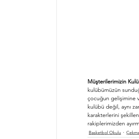
Müşterilerimizin Kul
kulübümüzün sunduğu a
çocuğun gelişimine v
kulübü değil, aynı z
karakterlerini şekille
rakiplerimizden ayırm
Basketbol Okulu
Çekme