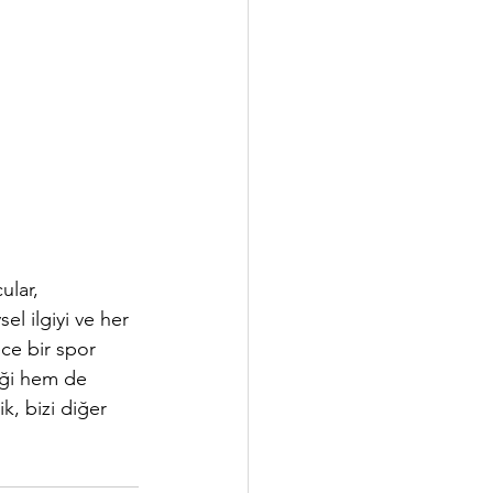
ular, 
l ilgiyi ve her 
ce bir spor 
iği hem de 
k, bizi diğer 