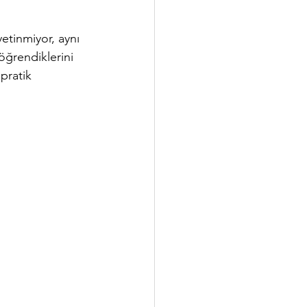
etinmiyor, aynı 
öğrendiklerini 
pratik 
.