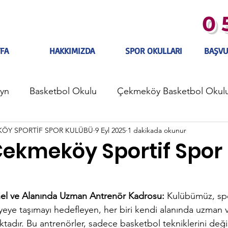
0 
FA
HAKKIMIZDA
SPOR OKULLARI
BAŞVU
yn
Basketbol Okulu
Çekmeköy Basketbol Okul
KÖY SPORTİF SPOR KULÜBÜ
9 Eyl 2025
1 dakikada okunur
Çekmeköy Basketbol Kulübü
Taşdelen Basketbol
ekmeköy Sportif Spor
nel ve Alanında Uzman Antrenör Kadrosu:
 Kulübümüz, spo
iyeye taşımayı hedefleyen, her biri kendi alanında uzman v
ktadır. Bu antrenörler, sadece basketbol tekniklerini değ