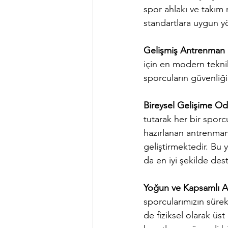
spor ahlakı ve takım 
standartlara uygun y
Gelişmiş Antrenman Ş
için en modern tekni
sporcuların güvenliği
Bireysel Gelişime Oda
tutarak her bir spor
hazırlanan antrenman 
geliştirmektedir. Bu 
da en iyi şekilde des
Yoğun ve Kapsamlı 
sporcularımızın süre
de fiziksel olarak ü