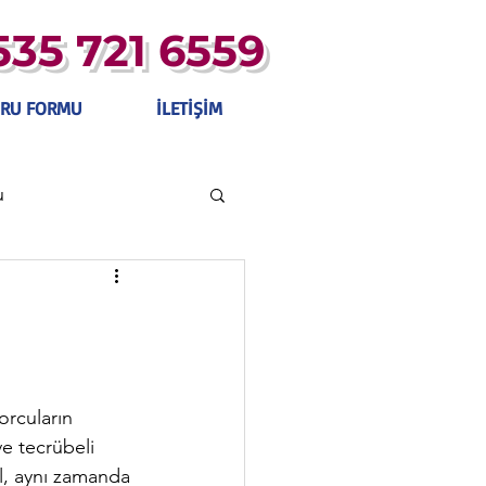
535 721 6559
RU FORMU
İLETİŞİM
u
 Kulübü
rcuların 
e tecrübeli 
il, aynı zamanda 