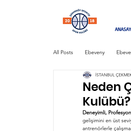
ANASAY
All Posts
Ebeveny
Ebeve
İSTANBUL ÇEKME
Taşdelen Basketbol Okulu
Neden Ç
Kulübü?
Deneyimli, Profesyo
gelişimini en üst sev
antrenörlerle çalışma