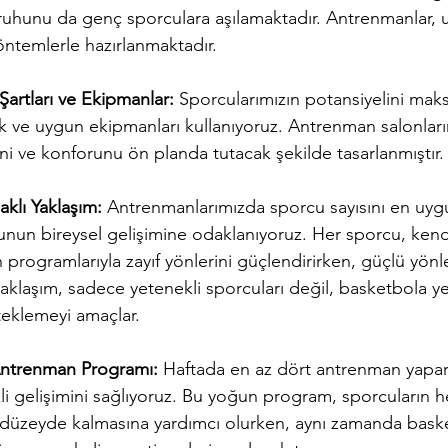
ruhunu da genç sporculara aşılamaktadır. Antrenmanlar, ul
öntemlerle hazırlanmaktadır.
artları ve Ekipmanlar:
 Sporcularımızın potansiyelini mak
k ve uygun ekipmanları kullanıyoruz. Antrenman salonları
ni ve konforunu ön planda tutacak şekilde tasarlanmıştır.
klı Yaklaşım:
 Antrenmanlarımızda sporcu sayısını en uyg
cunun bireysel gelişimine odaklanıyoruz. Her sporcu, kend
programlarıyla zayıf yönlerini güçlendirirken, güçlü yönl
yaklaşım, sadece yetenekli sporcuları değil, basketbola ye
teklemeyi amaçlar.
Antrenman Programı:
 Haftada en az dört antrenman yapar
kli gelişimini sağlıyoruz. Bu yoğun program, sporcuların
st düzeyde kalmasına yardımcı olurken, aynı zamanda bask